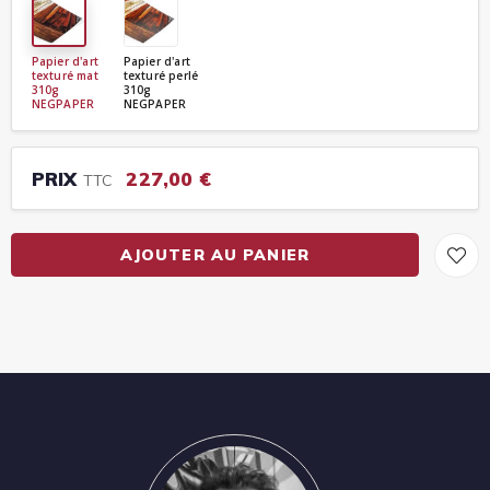
Papier d'art
Papier d'art
texturé mat
texturé perlé
310g
310g
NEGPAPER
NEGPAPER
PRIX
227,00 €
TTC
AJOUTER AU PANIER