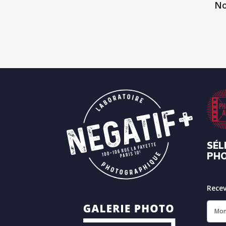
No
SÉL
PH
Recev