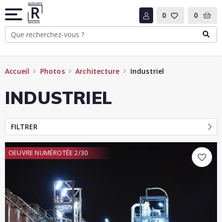
0
0
Accueil
Photos
Architecture
Industriel
INDUSTRIEL
FILTRER
OEUVRE NUMÉROTÉE 2/30