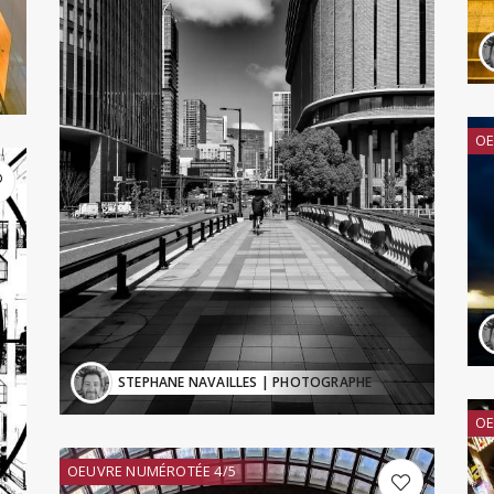
OE
STEPHANE NAVAILLES
| PHOTOGRAPHE
OE
OEUVRE NUMÉROTÉE 4/5