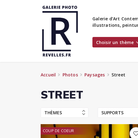
Galerie d’Art Contem
illustrations, peint
Choisir un thème
Accueil
Photos
Paysages
Street
STREET
THÈMES
SUPPORTS
COUP DE COEUR