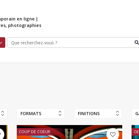
porain en ligne |
ures, photographies
FORMATS
FINITIONS
G
COUP DE COEUR
OE