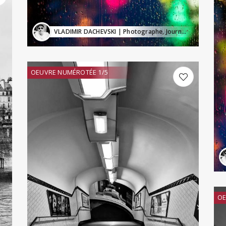
VLADIMIR DACHEVSKI
| Photographe, Journaliste
OEUVRE NUMÉROTÉE 1/5
OE