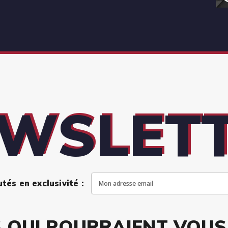
WSLET
és en exclusivité :
 QUI POURRAIENT VOUS