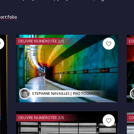
ortfolio
OEUVRE NUMÉROTÉE 2/5
CO
STEPHANE NAVAILLES
| PHOTOGRAPHE
OEUVRE NUMÉROTÉE 2/5
CO