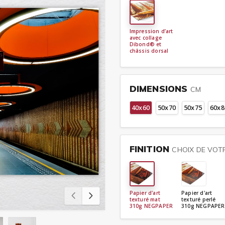
Impression d’art
avec collage
Dibond® et
châssis dorsal
DIMENSIONS
CM
40x60
50x70
50x75
60x8
FINITION
CHOIX DE VOTR
Papier d'art
Papier d'art
texturé mat
texturé perlé
310g NEGPAPER
310g NEGPAPER