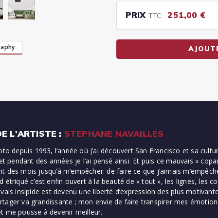
PRIX
251,00 €
TTC
raphy
AJOUT
E L'ARTISTE :
STEPHANE NAVAILLES
oto depuis 1993, l’année où j’ai découvert San Francisco et sa cultu
 et pendant des années je l’ai pensé ainsi. Et puis ce mauvais « copa
t des mois jusqu’à m’empêcher: de faire ce que j’aimais m’empêche
 étriqué c’est enfin ouvert à la beauté de « tout », les lignes, les 
uvais insipide est devenu une liberté d’expression des plus motivant
tager va grandissante ; mon envie de faire transpirer mes émotions
t me pousse à devenir meilleur.