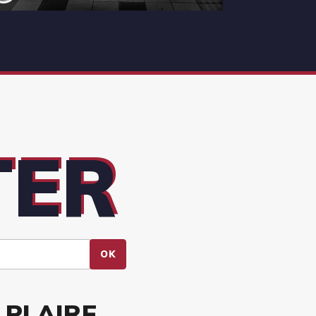
TER
OK
 PLAIRE