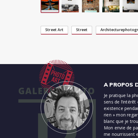
Street Art
Street
Architecturephotog
A PROPOS D
Je pratique la ph
sens de l’intérêt
existence pendan
rien » mon regard
blanc que je tro
Mon envie de par
me nourrissent e