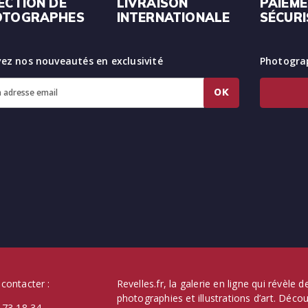
ECTION DE
LIVRAISON
PAIEM
OTOGRAPHES
INTERNATIONALE
SÉCURI
ez nos nouveautés en exclusivité
Photograp
OK
contacter :
Revelles.fr, la galerie en ligne qui révèle
photographies et illustrations d’art. Déc
 73 18 34