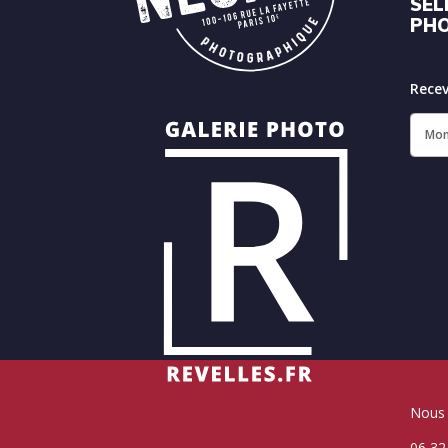
SÉL
PH
Recev
Nous 
06 32