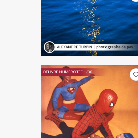
ALEXANDRE TURPIN
| photographe de paysage
OEUVRE NUMÉROTÉE 1/30