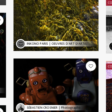
CO
INKONO PARIS
| OEUVRES D'ART D'ARTISTES CONTEMPORAINS - Inkono@sfr.fr
CO
SÉBASTIEN CROSNIER
| Photographe