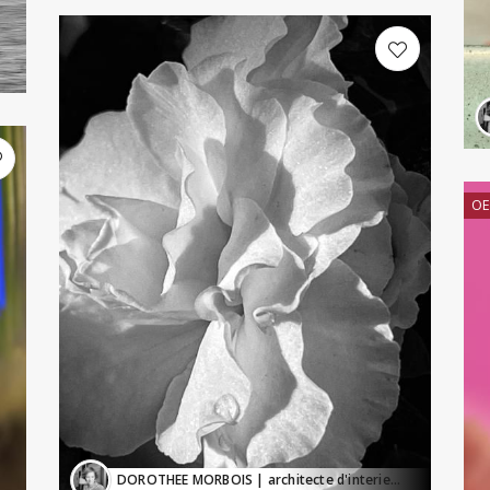
OE
DOROTHEE MORBOIS
| architecte d'interieur