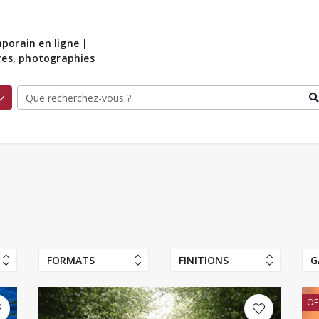
porain en ligne |
ures, photographies
FORMATS
FINITIONS
G
OE