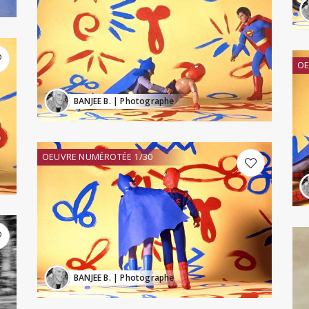
OE
BANJEE B.
| Photographe
OEUVRE NUMÉROTÉE 1/30
BANJEE B.
| Photographe