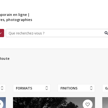
porain en ligne |
ures, photographies
Route
FORMATS
FINITIONS
G