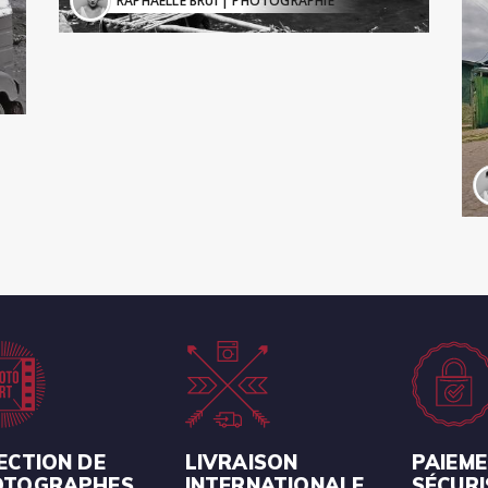
RAPHAELLE BRUI
| PHOTOGRAPHIE
ECTION DE
LIVRAISON
PAIEM
OTOGRAPHES
INTERNATIONALE
SÉCURI