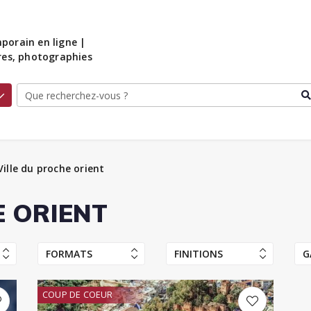
porain en ligne |
ures, photographies
Ville du proche orient
E ORIENT
FORMATS
FINITIONS
G
COUP DE COEUR