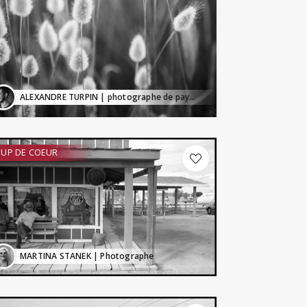
ALEXANDRE TURPIN
| photographe de paysage
UP DE COEUR
MARTINA STANEK
| Photographe