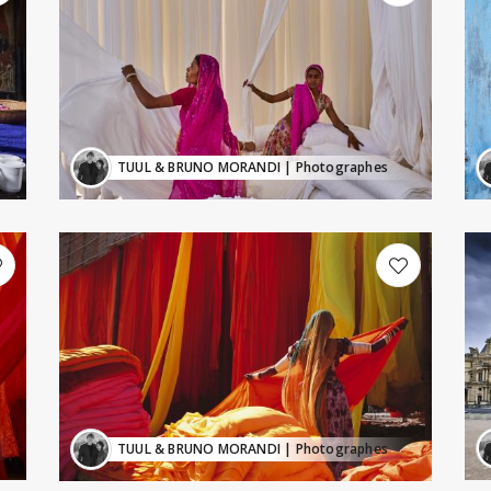
TUUL & BRUNO MORANDI
| Photographes
TUUL & BRUNO MORANDI
| Photographes