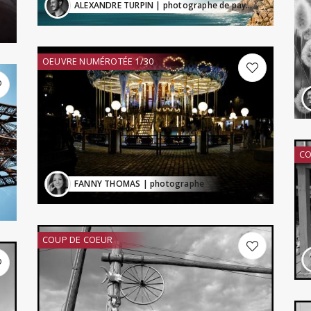
ALEXANDRE TURPIN
| photographe de paysage
OEUVRE NUMÉROTÉE 1/30
CO
FANNY THOMAS
| photographe
COUP DE COEUR