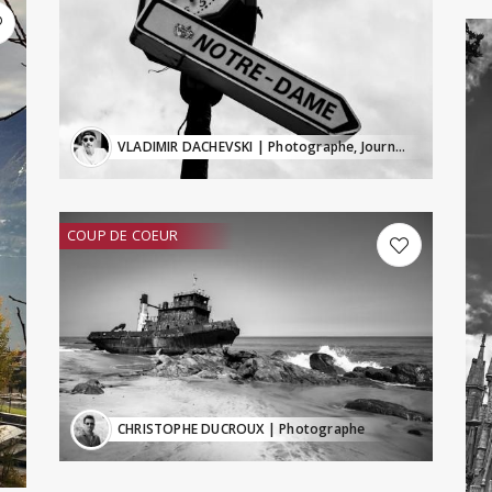
VLADIMIR DACHEVSKI
| Photographe, Journaliste
COUP DE COEUR
CHRISTOPHE DUCROUX
| Photographe