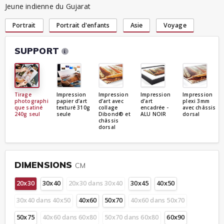
Jeune indienne du Gujarat
Portrait
Portrait d'enfants
Asie
Voyage
SUPPORT
Tirage
Impression
Impression
Impression
Impression
photographi
papier d’art
d’art avec
d’art
plexi 3mm
que satiné
texturé 310g
collage
encadrée -
avec châssis
240g seul
seule
Dibond® et
ALU NOIR
dorsal
châssis
dorsal
DIMENSIONS
CM
20x30
30x40
20x30 dans 30x40
30x45
40x50
30x40 dans 40x50
40x60
50x70
40x60 dans 50x70
50x75
40x60 dans 60x80
50x70 dans 60x80
60x90