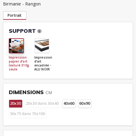
Birmanie - Rangon
Portrait
SUPPORT
Impression
Impression
papier d’art
d’art
texturé 310g
encadrée -
seule
ALU NOIR
DIMENSIONS
CM
20x30
20x30 dans 30x40
40x60
60x90
50x75 dans 70x100