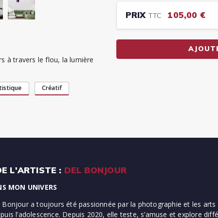
PRIX
105,00 €
TTC
AJOUT
 à travers le flou, la lumière
tistique
Créatif
E L'ARTISTE :
DEL BONJOUR
NS MON UNIVERS
 Bonjour a toujours été passionnée par la photographie et les arts 
puis l’adolescence. Depuis 2020, elle teste, s’amuse et explore dif