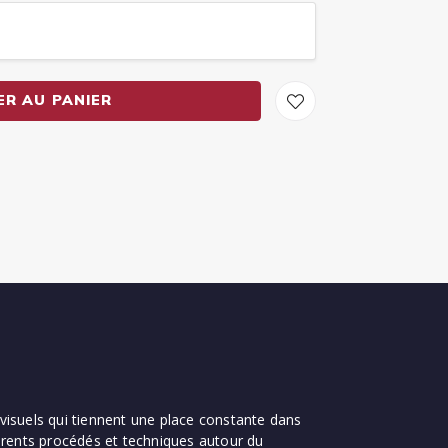
ER AU PANIER
visuels qui tiennent une place constante dans
férents procédés et techniques autour du