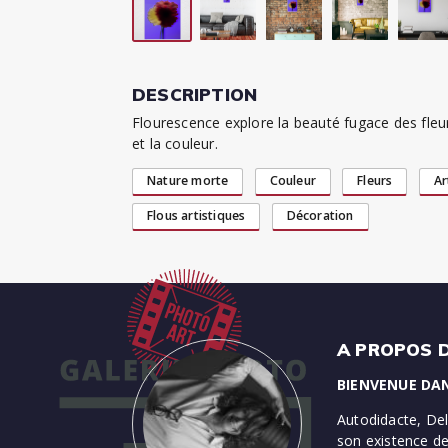
DESCRIPTION
Flourescence explore la beauté fugace des fleurs
et la couleur.
Nature morte
Couleur
Fleurs
Ar
Flous artistiques
Décoration
A PROPOS D
BIENVENUE DA
Autodidacte, Del
son existence de