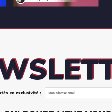
WSLET
és en exclusivité :