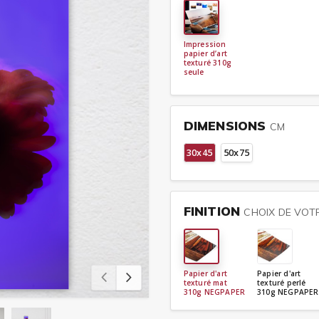
Impression
papier d’art
texturé 310g
seule
DIMENSIONS
CM
30x45
50x75
FINITION
CHOIX DE VOTR
Papier d'art
Papier d'art
texturé mat
texturé perlé
310g NEGPAPER
310g NEGPAPER