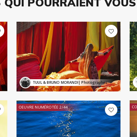
 QUI POURRAIENT VOUS
TUUL & BRUNO MORANDI
| Photographes
CO
OEUVRE NUMÉROTÉE 2/44