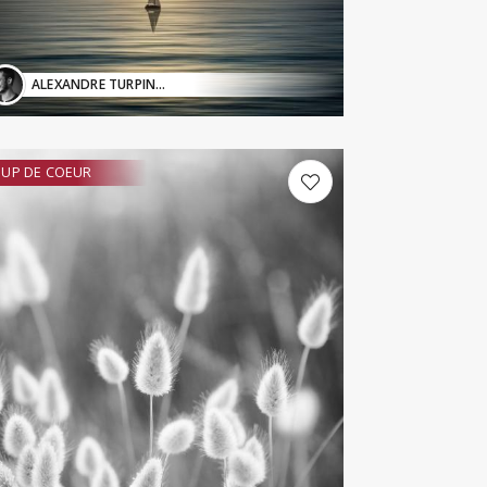
ALEXANDRE TURPIN
| photographe de paysage
UP DE COEUR