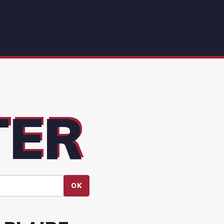
TER
OK