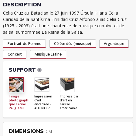
DESCRIPTION
Celia Cruz au Bataclan le 27 juin 1997 Úrsula Hilaria Celia
Caridad de la Santísima Trinidad Cruz Alfonso alias Celia Cruz
(1925 - 2003) était une chanteuse de musique cubaine et de
salsa, surnommée La Reina de la Salsa.
Portrait de Femme
Célébrités (musique)
Argentique
Concert
Musique Latine
SUPPORT
Tirage
Impression
Impression
photographi
d’art
d’art en
que satiné
encadrée -
caisse
240g seul
ALU NOIR
américaine
DIMENSIONS
CM