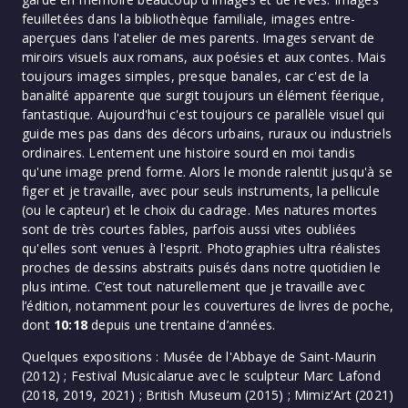
feuilletées dans la bibliothèque familiale, images entre-
aperçues dans l'atelier de mes parents. Images servant de
miroirs visuels aux romans, aux poésies et aux contes. Mais
toujours images simples, presque banales, car c'est de la
banalité apparente que surgit toujours un élément féerique,
fantastique. Aujourd'hui c'est toujours ce parallèle visuel qui
guide mes pas dans des décors urbains, ruraux ou industriels
ordinaires. Lentement une histoire sourd en moi tandis
qu'une image prend forme. Alors le monde ralentit jusqu'à se
figer et je travaille, avec pour seuls instruments, la pellicule
(ou le capteur) et le choix du cadrage. Mes natures mortes
sont de très courtes fables, parfois aussi vites oubliées
qu'elles sont venues à l'esprit. Photographies ultra réalistes
proches de dessins abstraits puisés dans notre quotidien le
plus intime. C’est tout naturellement que je travaille avec
l’édition, notamment pour les couvertures de livres de poche,
dont
10:18
depuis une trentaine d’années.
Quelques expositions : Musée de l'Abbaye de Saint-Maurin
(2012) ; Festival Musicalarue avec le sculpteur Marc Lafond
(2018, 2019, 2021) ; British Museum (2015) ; Mimiz'Art (2021)