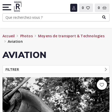
0
0
Accueil
Photos
Moyens de transport & Technologies
Aviation
AVIATION
FILTRER