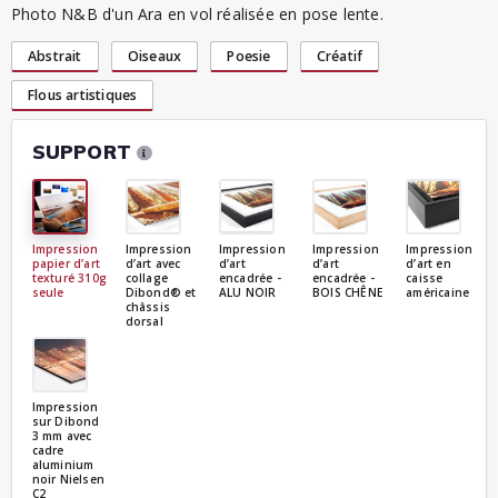
Photo N&B d'un Ara en vol réalisée en pose lente.
Abstrait
Oiseaux
Poesie
Créatif
Flous artistiques
SUPPORT
Impression
Impression
Impression
Impression
Impression
papier d’art
d’art avec
d’art
d’art
d’art en
texturé 310g
collage
encadrée -
encadrée -
caisse
seule
Dibond® et
ALU NOIR
BOIS CHÊNE
américaine
châssis
dorsal
Impression
sur Dibond
3 mm avec
cadre
aluminium
noir Nielsen
C2