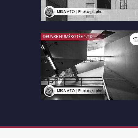
MISA ATO
| Photographe
OEUVRE NUMÉROTÉE 1/10
MISA ATO
| Photographe