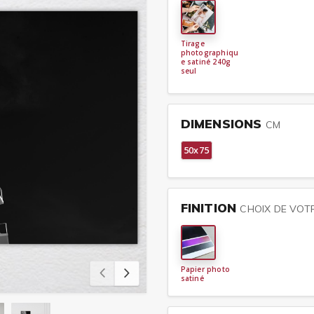
Tirage
photographiqu
e satiné 240g
seul
DIMENSIONS
CM
50x75
FINITION
CHOIX DE VOT
Papier photo
satiné