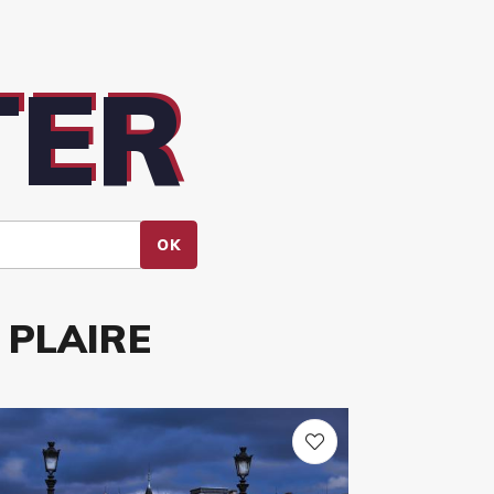
TER
OK
 PLAIRE