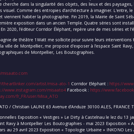
 je cherche dans la singularité des objets, des lieux et des paysages
visuel. Comme des entropies d’architecture à imaginer. L’entre, le bo
t viennent habiter la photographie. Fin 2019, la Mairie de Saint Séba
mière exposition dans un ancien Temple. Quatre séries sont instal
En 2020, l’éditeur Corridor Éléphant, repère une de mes séries et l
gnie de théâtre 1Watt me sollicite pour suivre leurs interventions 
la ville de Montpellier, me propose d’exposer à l’espace Saint Ravy,
ographiques de Montpellier, Les Boutographies.
//misaato.com
//theartlinker.com/artist/misa-ato-1
Corridor Eléphant :
https://www
s://www.instagram.com/misaato4
Facebook :
https://www.facebook
lay.com/fr_FR/user/Misa_ATO
O / Christian LAUNE 63 Avenue d’Anduze 30100 ALES, FRANCE Tél
onnelles Exposition « Vestiges » Le Dirty à Castelnau le lez du 13 ja
int Ravy à Montpellier Les Boutographies - mai 2023 Exposition « A
rs au 29 avril 2023 Exposition « Topologie Urbaine » INKONO Les A