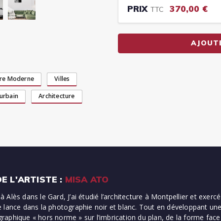
PRIX
370,00 €
TTC
AJOUT
ure Moderne
Villes
urbain
Architecture
E L'ARTISTE :
MISA ATO
le à Alès dans le Gard, J’ai étudié l’architecture à Montpellier et e
 lance dans la photographie noir et blanc. Tout en développant une p
aphique « hors norme » sur l’imbrication du plan, de la forme face 