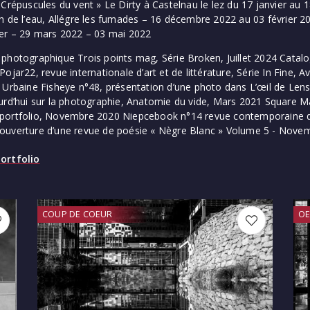
 Crépuscules du vent » Le Dirty à Castelnau le lez du 17 janvier au
n de l’eau, Allégre les fumades – 16 décembre 2022 au 03 février 
ier – 29 mars 2022 – 03 mai 2022
photographique Trois points mag, Série Broken, Juillet 2024 Catalog
ojar22, revue internationale d’art et de littérature, Série In Fine, A
 Urbaine Fisheye n°48, présentation d’une photo dans L’œil de Len
ourd’hui sur la photographie, Anatomie du vide, Mars 2021 Square 
portfolio, Novembre 2020 Niepcebook n°14 revue contemporaine de 
ouverture d’une revue de poésie « Nègre Blanc » Volume 5 - Nove
ortfolio
COUP DE COEUR
OE