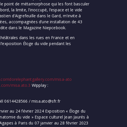
, le point de métamorphose qui les font basculer
rd, la limite, l’inoccupé, l’espace et le vide
stien d’Aigrefeuille dans le Gard, m’invite à
lées, accompagnées d’une installation de 43
’édite dans le Magazine Niepcebook.
théâtrales dans les rues en France et en
 l’exposition Éloge du vide pendant les
.corridorelephantgallery.com/misa-ato
.com/misa.ato.3
Wipplay :
 0614428566 / misa.ato@sfr.fr
nvier au 24 février 2024 Exposition « Éloge du
natomie du vide » Espace culturel Jean Jaurés à
gapes à Paris du 07 janvier au 28 février 2023