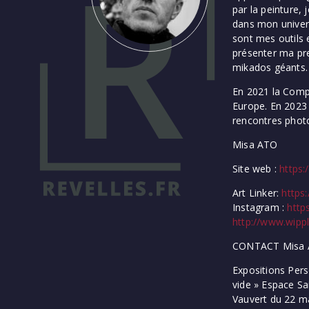
par la peinture,
dans mon univers 
sont mes outils e
présenter ma pre
mikados géants. 
En 2021 la Compa
Europe. En 2023 
rencontres phot
Misa ATO
Site web :
https:
Art Linker:
https:
Instagram :
http
http://www.wipp
CONTACT Misa AT
Expositions Pers
vide » Espace Sa
Vauvert du 22 ma