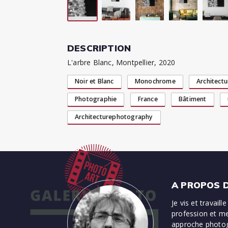
DESCRIPTION
L'arbre Blanc, Montpellier, 2020
Noir et Blanc
Monochrome
Architect
Photographie
France
Bâtiment
Architecturephotography
A PROPOS D
Je vis et travail
profession et me
approche photogr