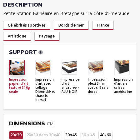
DESCRIPTION
Petite Station Balnéaire en Bretagne sur la Côte d'Emeraude
Célébrités sportives
Bords de mer
France
Artistique
Paysage
SUPPORT
Impression
Impression
Impression
Impression
Impression
papier d’art
d’art avec
d’art
plexi 3mm
d’art en
texturé 310g
collage
encadrée -
avec châssis
caisse
seule
Dibond® et
ALU NOIR
dorsal
américaine
châssis
dorsal
DIMENSIONS
CM
20x30
20x30 dans 30x40
30x45
30 x 45
40x60