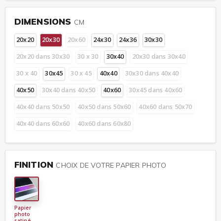
DIMENSIONS
CM
20x20
20x30
20x60
24x30
24x36
30x30
20x20 dans 30x30
30 x 30
30x40
20x30 dans 30x40
30 x 40
30x45
30 x 45
40x40
30x30 dans 40x40
40x50
30x40 dans 40x50
40x60
30x45 dans 40x60
40x40 dans 50x50
40x50 dans 50x60
40x60 dans 50x70
40x40 dans 60x60
40x60 dans 60x80
FINITION
CHOIX DE VOTRE PAPIER PHOTO
Papier
photo
satiné