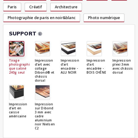
Paris
Créatif
Architecture
Photographie de paris en noir&blanc
Photo numérique
SUPPORT
Tirage
Impression
Impression
Impression
Impression
photographi
d’art avec
d’art
d’art
plexi 3mm
que satiné
collage
encadrée -
encadrée -
avec châssis
240g seul
Dibond® et
ALU NOIR
BOIS CHÊNE
dorsal
châssis
dorsal
Impression
Impression
d’art en
sur Dibond
caisse
3 mm avec
américaine
cadre
aluminium
noir Nielsen
C2