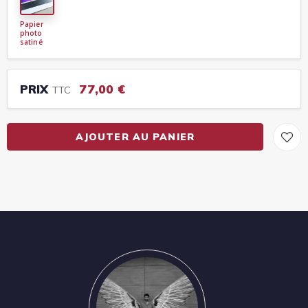
Papier
photo
satiné
PRIX
77,00 €
TTC
AJOUTER AU PANIER